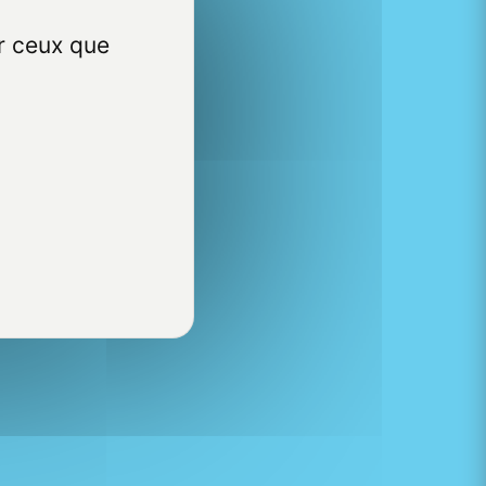
ur ceux que